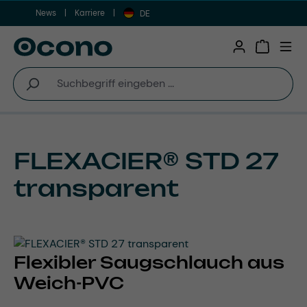
News
Karriere
Zum Hauptinhalt springen
DE
Warenkor
FLEXACIER® STD 27
transparent
Flexibler Saugschlauch aus
Weich-PVC