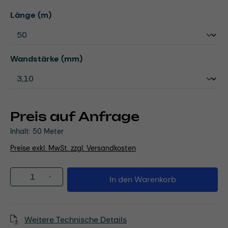
auswählen
Länge (m)
auswählen
Wandstärke (mm)
Preis auf Anfrage
Inhalt:
50 Meter
Preise exkl. MwSt. zzgl. Versandkosten
Produkt Anzahl: Gib den gewünschten Wert
In den Warenkorb
Weitere Technische Details