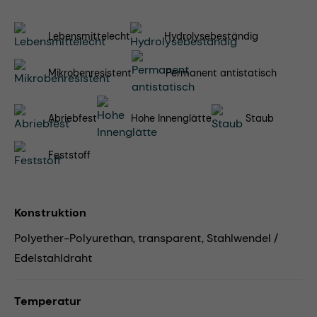
Lebensmittelecht
Hydrolysebeständig
Mikrobenresistent
Permanent antistatisch
Abriebfest
Hohe Innenglätte
Staub
Feststoff
Konstruktion
Polyether-Polyurethan, transparent, Stahlwendel /
Edelstahldraht
Temperatur