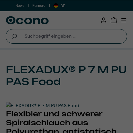
News
Karriere
Zum Hauptinhalt springen
DE
Warenkor
FLEXADUX® P 7 M PU
PAS Food
Flexibler und schwerer
Spiralschlauch aus
Polyurethan, antistatisch