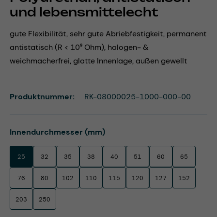
und lebensmittelecht
gute Flexibilität, sehr gute Abriebfestigkeit, permanent
antistatisch (R < 10⁹ Ohm), halogen- &
weichmacherfrei, glatte Innenlage, außen gewellt
Produktnummer:
RK-08000025-1000-000-00
auswählen
Innendurchmesser (mm)
25
32
35
38
40
51
60
65
76
80
102
110
115
120
127
152
203
250