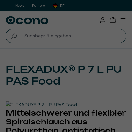
News
Karriere
Zum Hauptinhalt springen
DE
Warenkor
FLEXADUX® P 7 L PU
PAS Food
Mittelschwerer und flexibler
Spiralschlauch aus
Polyurethan, antistatisch