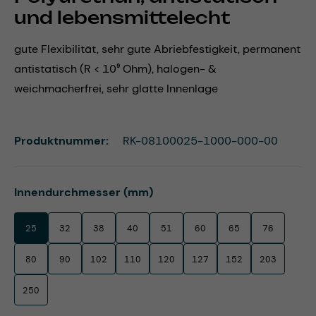
und lebensmittelecht
gute Flexibilität, sehr gute Abriebfestigkeit, permanent
antistatisch (R < 10⁹ Ohm), halogen- &
weichmacherfrei, sehr glatte Innenlage
Produktnummer:
RK-08100025-1000-000-00
auswählen
Innendurchmesser (mm)
25
32
38
40
51
60
65
76
80
90
102
110
120
127
152
203
250