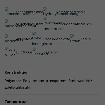
Lebensmittelecht
Hydrolysebeständig
Mikrobenresistent
Permanent antistatisch
Abriebfest
Hohe Innenglätte
Staub
Luft & Gas
Feststoff
Konstruktion
Polyether-Polyurethan, transparent, Stahlwendel /
Edelstahldraht
Temperatur