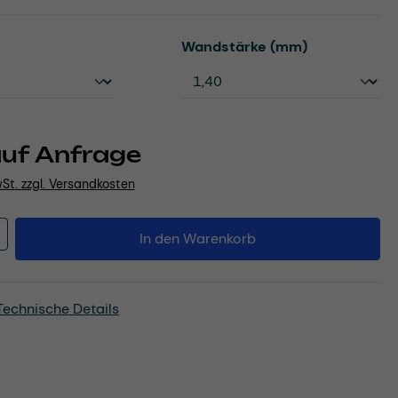
uswählen
auswählen
Wandstärke (mm)
auf Anfrage
wSt. zzgl. Versandkosten
Anzahl: Gib den gewünschten Wert ein o
In den Warenkorb
Technische Details