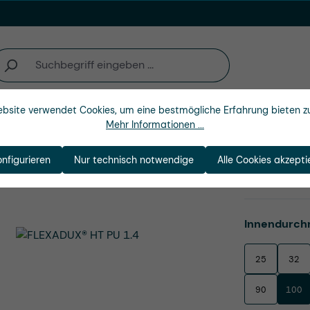
bsite verwendet Cookies, um eine bestmögliche Erfahrung bieten z
Unternehmen
Mehr Informationen ...
onfigurieren
Nur technisch notwendige
Alle Cookies akzepti
Produktnu
Innendurch
25
32
90
100