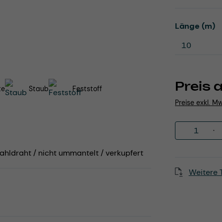
a
Länge (m)
Preis 
te
Staub
Feststoff
Preise exkl. M
Produkt 
ahldraht / nicht ummantelt / verkupfert
Weitere 