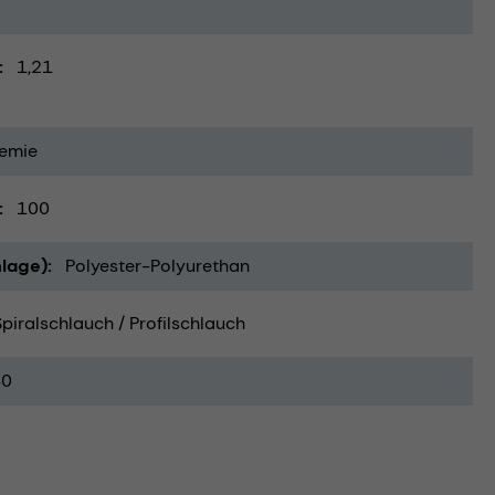
1,21
emie
100
lage)
Polyester-Polyurethan
Spiralschlauch / Profilschlauch
40