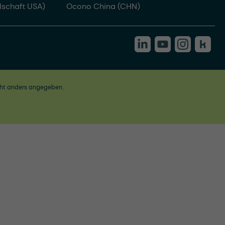
lschaft USA)
Ocono China (CHN)
ht anders angegeben.