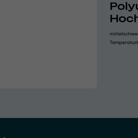
Poly
Hoc
mittelschwer,
Temperaturbe