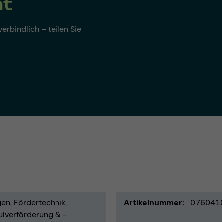
nt
erbindlich – teilen Sie
gen
Fördertechnik
Artikelnummer
076041
ulverförderung & -