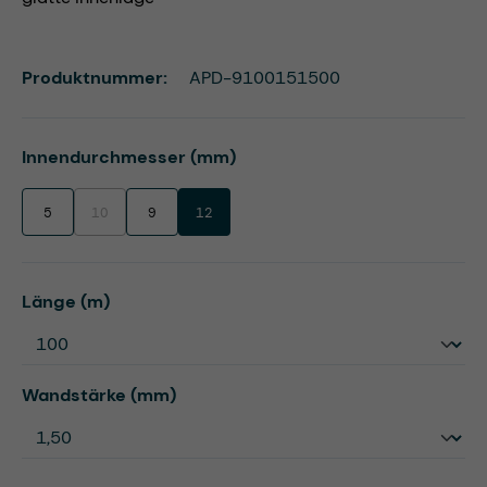
Produktnummer:
APD-9100151500
auswählen
Innendurchmesser (mm)
5
10
9
12
(Diese Option ist zurzeit nicht verfügbar.)
auswählen
Länge (m)
auswählen
Wandstärke (mm)