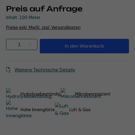
Preis auf Anfrage
Inhalt:
100 Meter
Preise exkl. MwSt. zzgl. Versandkosten
Produkt Anzahl: Gib den gewünschten Wert
In den Warenkorb
Weitere Technische Details
Hydrolysebeständig
Mikrobenresistent
Hohe Innenglätte
Luft & Gas