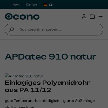
News
Karriere
Zum Hauptinhalt springen
DE
Warenkor
APDatec 910 natur
Einlagiges Polyamidrohr
aus PA 11/12
gute Temperaturbeständigkeit, , glatte Außenlage,
glatte Innenlage