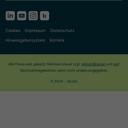
Cookies
Impressum
Datenschutz
Hinweisgebersystem
Karriere
Alle Preise exkl. gesetzl. Mehrwertsteuer zzgl.
Versandkosten
und ggf.
Nachnahmegebühren, wenn nicht anders angegeben.
© 2026 - Ocono