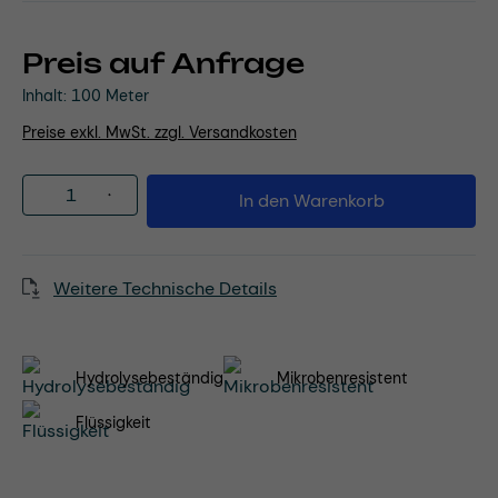
Preis auf Anfrage
Inhalt:
100 Meter
Preise exkl. MwSt. zzgl. Versandkosten
Produkt Anzahl: Gib den gewünschten Wert
In den Warenkorb
Weitere Technische Details
Hydrolysebeständig
Mikrobenresistent
Flüssigkeit