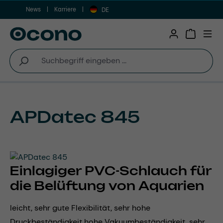
News
Karriere
Zum Hauptinhalt springen
DE
Warenkor
APDatec 845
Einlagiger PVC-Schlauch für
die Belüftung von Aquarien
leicht, sehr gute Flexibilität, sehr hohe
Druckbeständigkeit hohe Vakuumbeständigkeit, sehr