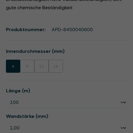
gute chemische Beständigkeit
Produktnummer:
APD-8450040600
auswählen
Innendurchmesser (mm)
4
9
12
16
(Diese Option ist zurzeit nicht verfügbar.)
(Diese Option ist zurzeit nicht verfügbar.)
(Diese Option ist zurzeit nicht verfügbar.)
auswählen
Länge (m)
auswählen
Wandstärke (mm)