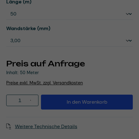
auswählen
Länge (m)
auswählen
Wandstärke (mm)
Preis auf Anfrage
Inhalt:
50 Meter
Preise exkl. MwSt. zzgl. Versandkosten
Produkt Anzahl: Gib den gewünschten Wert
In den Warenkorb
Weitere Technische Details