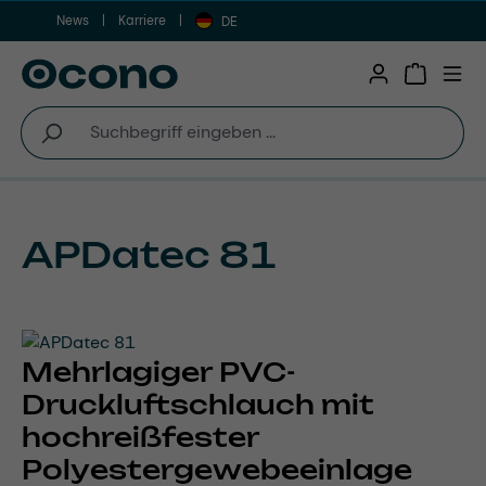
News
Karriere
Zum Hauptinhalt springen
DE
Warenkor
APDatec 81
Mehrlagiger PVC-
Druckluftschlauch mit
hochreißfester
Polyestergewebeeinlage