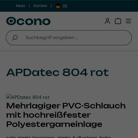
News
Karriere
Zum Hauptinhalt springen
DE
Warenkor
APDatec 804 rot
Mehrlagiger PVC-Schlauch
mit hochreißfester
Polyestergarneinlage
sehr glatte Innenlage, glatte Außenlage, hohe