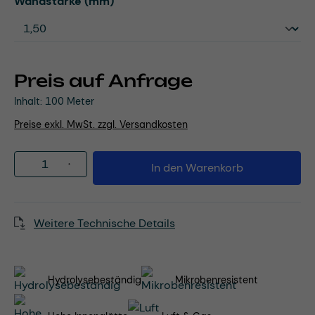
auswählen
Wandstärke (mm)
Preis auf Anfrage
Inhalt:
100 Meter
Preise exkl. MwSt. zzgl. Versandkosten
Produkt Anzahl: Gib den gewünschten Wert
In den Warenkorb
Weitere Technische Details
Hydrolysebeständig
Mikrobenresistent