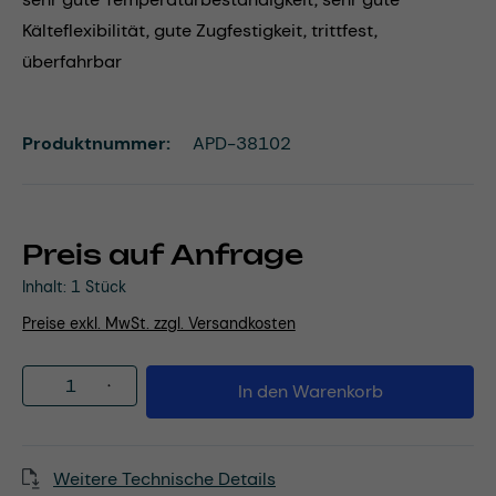
Kälteflexibilität, gute Zugfestigkeit, trittfest,
überfahrbar
Produktnummer:
APD-38102
Preis auf Anfrage
Inhalt:
1 Stück
Preise exkl. MwSt. zzgl. Versandkosten
Produkt Anzahl: Gib den gewünschten Wert
In den Warenkorb
Weitere Technische Details