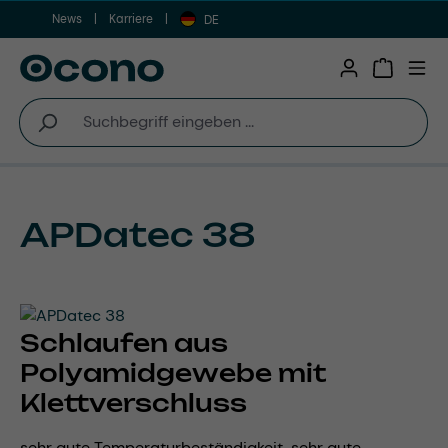
News
Karriere
Zum Hauptinhalt springen
DE
Warenkor
APDatec 38
Schlaufen aus
Polyamidgewebe mit
Klettverschluss
sehr gute Temperaturbeständigkeit, sehr gute