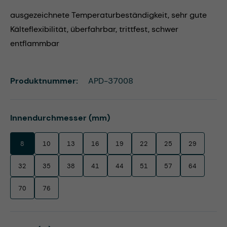
ausgezeichnete Temperaturbeständigkeit, sehr gute
Kälteflexibilität, überfahrbar, trittfest, schwer
entflammbar
Produktnummer:
APD-37008
auswählen
Innendurchmesser (mm)
8
10
13
16
19
22
25
29
32
35
38
41
44
51
57
64
70
76