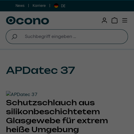
News
Karriere
Zum Hauptinhalt springen
DE
Warenkor
APDatec 37
Schutzschlauch aus
silikonbeschichtetem
Glasgewebe für extrem
heiße Umgebung