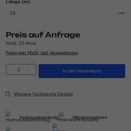
auswählen
Länge (m)
Preis auf Anfrage
Inhalt:
15 Meter
Preise exkl. MwSt. zzgl. Versandkosten
Produkt Anzahl: Gib den gewünschten Wert
In den Warenkorb
Weitere Technische Details
Hydrolysebeständig
Mikrobenresistent