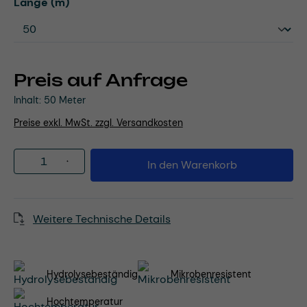
auswählen
Länge (m)
Preis auf Anfrage
Inhalt:
50 Meter
Preise exkl. MwSt. zzgl. Versandkosten
Produkt Anzahl: Gib den gewünschten Wert
In den Warenkorb
Weitere Technische Details
Hydrolysebeständig
Mikrobenresistent
Hochtemperatur