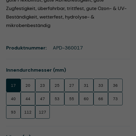
Zugfestigkeit, überfahrbar, trittfest, gute Ozon- & UV-
Beständigkeit, wetterfest, hydrolyse- &
mikrobenbeständig
Produktnummer:
APD-360017
auswählen
Innendurchmesser (mm)
17
20
23
25
27
31
33
36
40
44
47
53
55
60
66
73
93
112
127