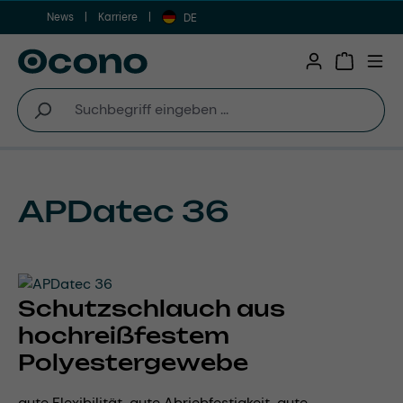
News
Karriere
Zum Hauptinhalt springen
DE
Warenkor
APDatec 36
Schutzschlauch aus
hochreißfestem
Polyestergewebe
gute Flexibilität, gute Abriebfestigkeit, gute